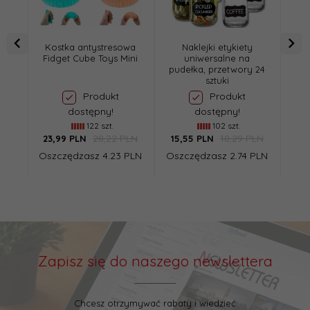
Kostka antystresowa
Naklejki etykiety
Opa
Fidget Cube Toys Mini
uniwersalne na
pudełka, przetwory 24
sztuki
Produkt
Produkt
dostępny!
dostępny!
122 szt.
102 szt.
28,22 PLN
18,29 PLN
23,
99
PLN
15,
55
PLN
17,
Oszczędzasz 4.23 PLN
Oszczędzasz 2.74 PLN
Osz
Zapisz się do naszego newslettera
Chcesz otrzymywać rabaty i wiedzieć