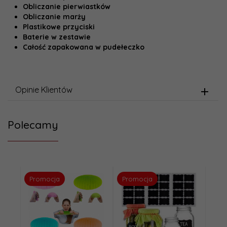
Obliczanie pierwiastków
Obliczanie marży
Plastikowe przyciski
Baterie w zestawie
Całość zapakowana w pudełeczko
Opinie Klientów
Polecamy
Promocja
Promocja
Pro