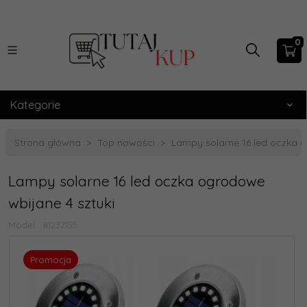
0
Kategorie
Strona główna
Top nowości
Lampy solarne 16 led oczka o
Lampy solarne 16 led oczka ogrodowe
wbijane 4 sztuki
Model:
81232155
Promocja