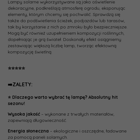
Lampy solarne wykorzystywane są jako oświetlenie
dekoracyjne, podkreślają atmosferę ogrodu, eksponując
elementy, którym chcemy się pochwalić. Sprawdzą się
także do podświetlenia ścieżek, podjazdów lub tarasów,
tak by korzystanie z nich po zmroku było bezpieczniejsze.
Mogą być również uzupełnieniem kompozycji roślinnych,
dopełniając je grą świateł. Doskonały efekt osiągniemy
zestawiając większą liczbę lamp, tworząc efektowną
kompozycję świetlną.
⭐⭐⭐⭐⭐
➡️ZALETY:
⭐ Dlaczego warto wybrać tę lampę?
Absolutny hit
sezonu!
Wysoka jakość
– wykonane z trwałych materiałów,
zapewniają długowieczność.
Energia słoneczna
– ekologiczne i oszczędne, ładowane
za pomocą paneli solarnych.