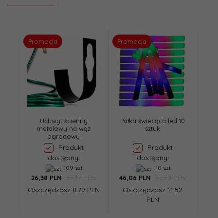
Promocja
Promocja
Uchwyt ścienny
Pałka świecąca led 10
metalowy na wąż
sztuk
ogrodowy
Produkt
Produkt
dostępny!
dostępny!
109 szt.
110 szt.
35,17 PLN
57,58 PLN
26,
38
PLN
46,
06
PLN
Oszczędzasz 8.79 PLN
Oszczędzasz 11.52
PLN