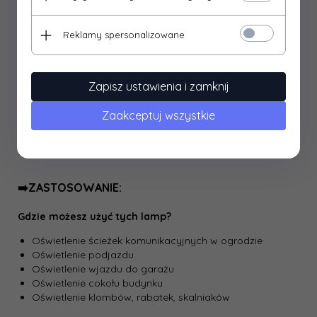
➡️Lampki Solarne Wbijane Dyski Najazdowe 16 LED
Reklamy spersonalizowane
Wodoodporne Ogrodowe 4 sztuki
Idealne rozwiązanie do każdego ogrodu – te praktyczne i
Zapisz ustawienia i zamknij
eleganckie lampy zapewnią doskonałe oświetlenie,
dodając jednocześnie uroku każdemu otoczeniu.
Zaakceptuj wszystkie
⭐⭐⭐⭐⭐
➡️ZASTOSOWANIE:
Gdzie możesz użyć tych lamp?
Oświetlenie ścieżek komunikacyjnych w ogrodzie
Oświetlenie podjazdu
Oświetlenie wjazdu do garażu
Oświetlenie cokołu budynku
Oświetlenie klombów, rabatek, skalniaków