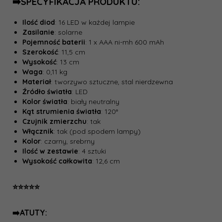
➡️SPECYFIKACJA PRODUKTU:
Ilość diod
: 16 LED w każdej lampie
Zasilanie
: solarne
Pojemność baterii
: 1 x AAA ni-mh 600 mAh
Szerokość
: 11,5 cm
Wysokość
: 13 cm
Waga
: 0,11 kg
Materiał
: tworzywo sztuczne, stal nierdzewna
Źródło światła
: LED
Kolor światła
: biały neutralny
Kąt strumienia światła
: 120°
Czujnik zmierzchu
: tak
Włącznik
: tak (pod spodem lampy)
Kolor
: czarny, srebrny
Ilość w zestawie
: 4 sztuki
Wysokość całkowita
: 12,6 cm
⭐⭐⭐⭐⭐
➡️ATUTY: