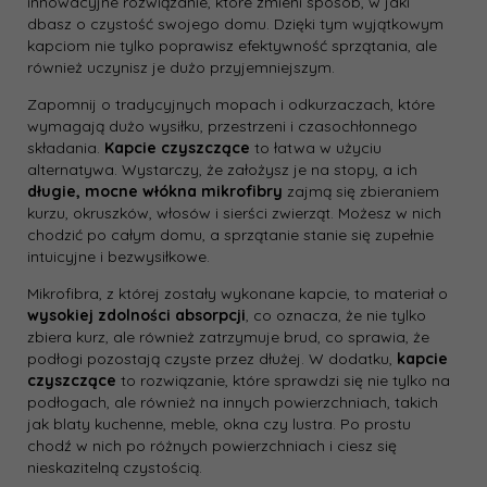
innowacyjne rozwiązanie, które zmieni sposób, w jaki
dbasz o czystość swojego domu. Dzięki tym wyjątkowym
kapciom nie tylko poprawisz efektywność sprzątania, ale
również uczynisz je dużo przyjemniejszym.
Zapomnij o tradycyjnych mopach i odkurzaczach, które
wymagają dużo wysiłku, przestrzeni i czasochłonnego
składania.
Kapcie czyszczące
to łatwa w użyciu
alternatywa. Wystarczy, że założysz je na stopy, a ich
długie, mocne włókna mikrofibry
zajmą się zbieraniem
kurzu, okruszków, włosów i sierści zwierząt. Możesz w nich
chodzić po całym domu, a sprzątanie stanie się zupełnie
intuicyjne i bezwysiłkowe.
Mikrofibra, z której zostały wykonane kapcie, to materiał o
wysokiej zdolności absorpcji
, co oznacza, że nie tylko
zbiera kurz, ale również zatrzymuje brud, co sprawia, że
podłogi pozostają czyste przez dłużej. W dodatku,
kapcie
czyszczące
to rozwiązanie, które sprawdzi się nie tylko na
podłogach, ale również na innych powierzchniach, takich
jak blaty kuchenne, meble, okna czy lustra. Po prostu
chodź w nich po różnych powierzchniach i ciesz się
nieskazitelną czystością.