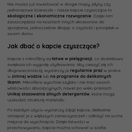
Nie musisz już inwestować w drogie mopy, płyny czy
jednorazowe ściereczki – nasze kapcie czyszczące to
ekologiczne i ekonomiczne rozwiązanie
. Dzięki nim
zaoszczędzisz na kosztach innych akcesoriów do
sprzątania, jednocześnie dbając o czystość i porządek w
swoim domu.
Jak dbać o kapcie czyszczące?
Kapcie z mikrofibry są
łatwe w pielęgnacji
, co dodatkowo
zwiększa ich wygodę użytkowania. Aby cieszyć się ich
długowiecznością, wystarczy je
regularnie prać
w pralce
w
zimnej wodzie
lub
na programie do delikatnych
tkanin
. Mikrofibra wyschnie szybko i nie traci swoich
właściwości absorpcyjnych, nawet po wielu praniach.
Unikaj stosowania silnych detergentów
, które mogą
uszkodzić strukturę materiału.
Po każdym użyciu wystarczy zdjąć kapcie, delikatnie
otrzepać je z większych zanieczyszczeń i odłożyć na suche
miejsce do wyschnięcia. Dzięki łatwości w
przechowywaniu, kapcie można schować w szafie,