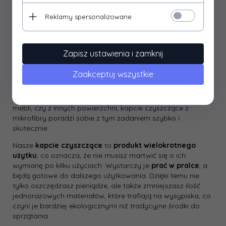
włókien mikrofibry, nasze kapcie zbierają nawet drobny
Reklamy spersonalizowane
kurz i okruszki, których tradycyjny mop może nie zdołać
usunąć. Co więcej, mikrofibra to materiał, który
nie rysuje
powierzchni
, więc możesz być pewny, że Twoje podłogi
będą zawsze bezpieczne.
Zapisz ustawienia i zamknij
Jeśli masz
zwierzęta
w domu, te kapcie będą doskonałym
Zaakceptuj wszystkie
rozwiązaniem na zbieranie ich sierści, szczególnie w
miejscach, gdzie trudno dotrzeć tradycyjnymi metodami.
Bez względu na to, czy chcesz usunąć sierść z podłogi, z
mebli, czy z innych powierzchni, kapcie czyszczące z
mikrofibry poradzi sobie z tym zadaniem szybko i
skutecznie.
Nasze
kapcie czyszczące
to
produkt wielokrotnego
użytku
, co oznacza, że nie musisz martwić się o ich
wymianę po kilku użyciach. Wystarczy je
prać w pralce
, a
będą gotowe do dalszego użytkowania. Dzięki temu nie
tylko oszczędzasz pieniądze, ale także zmniejszasz ilość
jednorazowych materiałów, które trafiają na wysypiska, co
czyni je bardziej ekologicznymi niż tradycyjne środki do
sprzątania.