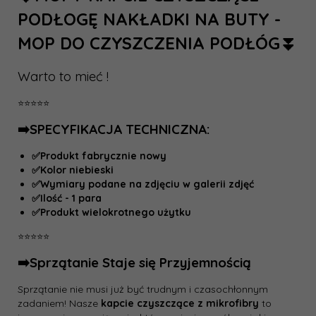
PODŁOGĘ NAKŁADKI NA BUTY -
MOP DO CZYSZCZENIA PODŁÓG⏬
Warto to mieć !
⭐⭐⭐⭐⭐
➡️SPECYFIKACJA TECHNICZNA:
✅Produkt fabrycznie nowy
✅Kolor niebieski
✅Wymiary podane na zdjęciu w galerii zdjęć
✅Ilość - 1 para
✅Produkt wielokrotnego użytku
⭐⭐⭐⭐⭐
➡️Sprzątanie Staje się Przyjemnością
Sprzątanie nie musi już być trudnym i czasochłonnym
zadaniem! Nasze
kapcie czyszczące z mikrofibry
to