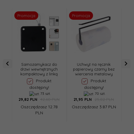
Promocja
Promocja
Pro
Samozamykacz do
Uchwyt na ręcznik
M
drzwi wewnętrznych
papierowy czarny bez
o
kompaktowy z linką
wiercenia metalowy
Produkt
Produkt
dostępny!
dostępny!
73 szt.
70 szt.
42,60 PLN
25,82 PLN
29,
82
PLN
21,
95
PLN
27,
Oszczędzasz 12.78
Oszczędzasz 3.87 PLN
Osz
PLN