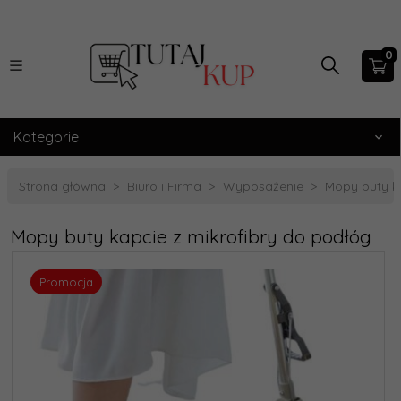
0
Kategorie
Strona główna
Biuro i Firma
Wyposażenie
Mopy buty ka
Mopy buty kapcie z mikrofibry do podłóg
Promocja