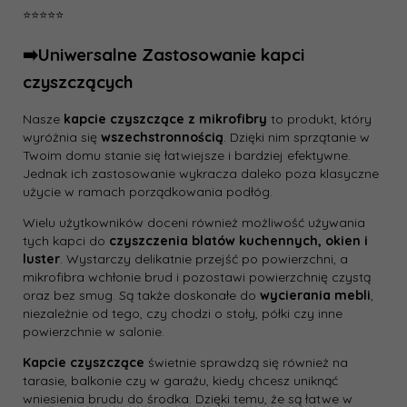
⭐⭐⭐⭐⭐
➡️Uniwersalne Zastosowanie kapci
czyszczących
Nasze
kapcie czyszczące z mikrofibry
to produkt, który
wyróżnia się
wszechstronnością
. Dzięki nim sprzątanie w
Twoim domu stanie się łatwiejsze i bardziej efektywne.
Jednak ich zastosowanie wykracza daleko poza klasyczne
użycie w ramach porządkowania podłóg.
Wielu użytkowników doceni również możliwość używania
tych kapci do
czyszczenia blatów kuchennych, okien i
luster
. Wystarczy delikatnie przejść po powierzchni, a
mikrofibra wchłonie brud i pozostawi powierzchnię czystą
oraz bez smug. Są także doskonałe do
wycierania mebli
,
niezależnie od tego, czy chodzi o stoły, półki czy inne
powierzchnie w salonie.
Kapcie czyszczące
świetnie sprawdzą się również na
tarasie, balkonie czy w garażu, kiedy chcesz uniknąć
wniesienia brudu do środka. Dzięki temu, że są łatwe w