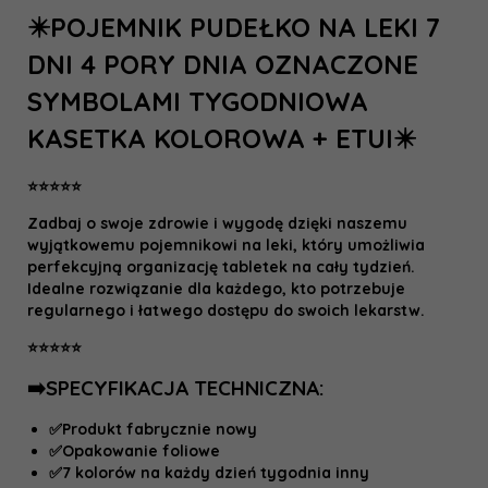
✴️POJEMNIK PUDEŁKO NA LEKI 7
DNI 4 PORY DNIA OZNACZONE
SYMBOLAMI TYGODNIOWA
KASETKA KOLOROWA + ETUI✴️
⭐️⭐️⭐️⭐️⭐️
Zadbaj o swoje zdrowie i wygodę dzięki naszemu
wyjątkowemu pojemnikowi na leki, który umożliwia
perfekcyjną organizację tabletek na cały tydzień.
Idealne rozwiązanie dla każdego, kto potrzebuje
regularnego i łatwego dostępu do swoich lekarstw.
⭐️⭐️⭐️⭐️⭐️
➡️SPECYFIKACJA TECHNICZNA:
✅Produkt fabrycznie nowy
✅Opakowanie foliowe
✅7 kolorów na każdy dzień tygodnia inny