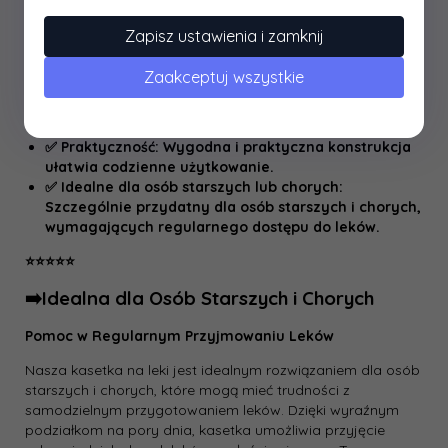
materiałów, chroniących leki przed uszkodzeniem i
zanieczyszczeniem.
Zapisz ustawienia i zamknij
✅ Trwałość: Solidna konstrukcja z materiałów
wysokiej jakości gwarantuje długi czas użytkowania.
Zaakceptuj wszystkie
✅ Łatwość w utrzymaniu czystości: Pojemnik jest
łatwy do czyszczenia, co zapewnia higieniczne
przechowywanie leków.
✅ Praktyczność: Wygodna i praktyczna konstrukcja
ułatwia codzienne użytkowanie.
✅ Idealne dla osób starszych lub chorych:
Szczególnie przydatny dla osób starszych i chorych,
wymagających regularnego dostępu do leków.
⭐️⭐️⭐️⭐️⭐️
➡️Idealna dla Osób Starszych i Chorych
Pomoc w Regularnym Przyjmowaniu Leków
Nasza kasetka na leki jest idealnym rozwiązaniem dla osób
starszych i chorych, które mogą mieć trudności z
samodzielnym przygotowaniem leków. Dzięki wyraźnym
podziałkom na pory dnia, kasetka umożliwia przyjęcie