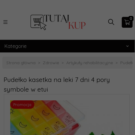
0
Kategorie
Strona główna
Zdrowie
Artykuły rehabilitacyjne
Pudełko
Pudełko kasetka na leki 7 dni 4 pory
symbole w etui
Promocja