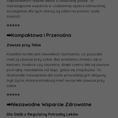
odpowiednich dawek leków o właściwej porze. To
niezastąpione wsparcie w codziennej opiece zdrowotnej,
szczególnie dla tych, którzy są zdani na pomoc osób
trzecich.
⭐️⭐️⭐️⭐️⭐️
➡️Kompaktowa i Przenośna
Zawsze przy Tobie
Kasetka na leki jest niewielkich rozmiarów, co pozwala
mieć ją zawsze przy sobie. Bez problemu zmieści się w
kieszeni, torebce czy saszetce, dzięki czemu leki są zawsze
pod ręką, niezależnie od tego, gdzie się znajdujesz. To
doskonałe rozwiązanie dla osób prowadzących aktywny
tryb życia, które potrzebują mieć swoje leki zawsze przy
sobie.
⭐️⭐️⭐️⭐️⭐️
➡️Niezawodne Wsparcie Zdrowotne
Dla Osób z Regularną Potrzebą Leków