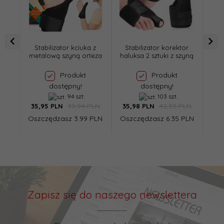
Stabilizator kciuka z
Stabilizator korektor
Ska
metalową szyną orteza
haluksa 2 sztuki z szyną
Produkt
Produkt
dostępny!
dostępny!
94 szt.
103 szt.
39,94 PLN
42,33 PLN
35,
95
PLN
35,
98
PLN
35,
Oszczędzasz 3.99 PLN
Oszczędzasz 6.35 PLN
Osz
Zapisz się do naszego newslettera