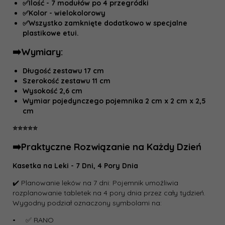
✅Ilość - 7 modułów po 4 przegródki
✅Kolor - wielokolorowy
✅Wszystko zamknięte dodatkowo w specjalne
plastikowe etui.
➡️Wymiary:
Długość zestawu 17 cm
Szerokość zestawu 11 cm
Wysokość 2,6 cm
Wymiar pojedynczego pojemnika 2 cm x 2 cm x 2,5
cm
⭐️⭐️⭐️⭐️⭐️
➡️Praktyczne Rozwiązanie na Każdy Dzień
Kasetka na Leki - 7 Dni, 4 Pory Dnia
✔️ Planowanie leków na 7 dni: Pojemnik umożliwia
rozplanowanie tabletek na 4 pory dnia przez cały tydzień.
Wygodny podział oznaczony symbolami na:
• ✅ RANO