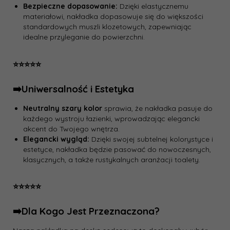
Bezpieczne dopasowanie:
Dzięki elastycznemu
materiałowi, nakładka dopasowuje się do większości
standardowych muszli klozetowych, zapewniając
idealne przyleganie do powierzchni.
⭐️⭐️⭐️⭐️⭐️
➡️Uniwersalność i Estetyka
Neutralny szary kolor
sprawia, że nakładka pasuje do
każdego wystroju łazienki, wprowadzając elegancki
akcent do Twojego wnętrza.
Elegancki wygląd:
Dzięki swojej subtelnej kolorystyce i
estetyce, nakładka będzie pasować do nowoczesnych,
klasycznych, a także rustykalnych aranżacji toalety.
⭐️⭐️⭐️⭐️⭐️
➡️Dla Kogo Jest Przeznaczona?