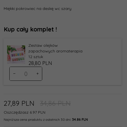
Miękki pokrowiec na deskę wc szary
Kup cały komplet !
Zestaw olejków
zapachowych aromaterapia
12 sztuk
28,
80
PLN
Ilość
dla
produktu
31
27,
89
PLN
34,86 PLN
Oszczędzasz 6.97 PLN
Najniższa cena produktu z ostatnich 30 dni:
34.86 PLN