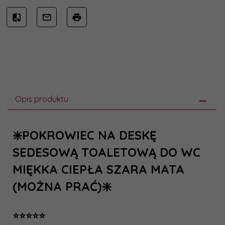
Opis produktu
❇️POKROWIEC NA DESKĘ
SEDESOWĄ TOALETOWĄ DO WC
MIĘKKA CIEPŁA SZARA MATA
(MOŻNA PRAĆ)❇️
⭐️⭐️⭐️⭐️⭐️