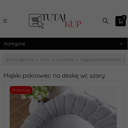
0
Kategorie
Strona główna
Dom
Łazienka
Wyposażenie łazienki
Miękki pokrowiec na deskę wc szary
Promocja