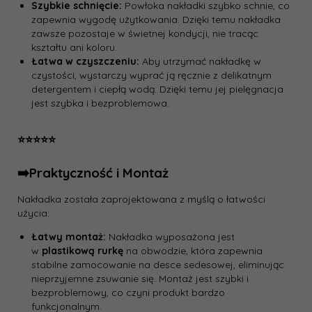
Szybkie schnięcie:
Powłoka nakładki szybko schnie, co
zapewnia wygodę użytkowania. Dzięki temu nakładka
zawsze pozostaje w świetnej kondycji, nie tracąc
kształtu ani koloru.
Łatwa w czyszczeniu:
Aby utrzymać nakładkę w
czystości, wystarczy wyprać ją ręcznie z delikatnym
detergentem i ciepłą wodą. Dzięki temu jej pielęgnacja
jest szybka i bezproblemowa.
⭐️⭐️⭐️⭐️⭐️
➡️Praktyczność i Montaż
Nakładka została zaprojektowana z myślą o łatwości
użycia:
Łatwy montaż:
Nakładka wyposażona jest
w
plastikową rurkę
na obwodzie, która zapewnia
stabilne zamocowanie na desce sedesowej, eliminując
nieprzyjemne zsuwanie się. Montaż jest szybki i
bezproblemowy, co czyni produkt bardzo
funkcjonalnym.