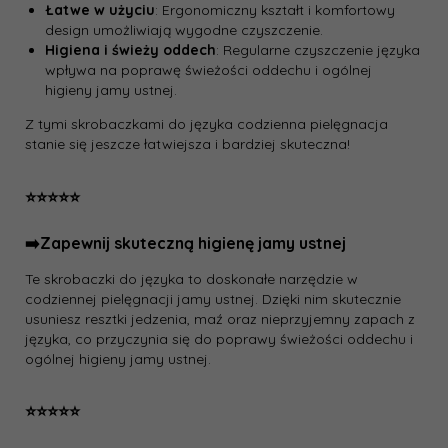
Łatwe w użyciu
: Ergonomiczny kształt i komfortowy
design umożliwiają wygodne czyszczenie.
Higiena i świeży oddech
: Regularne czyszczenie języka
wpływa na poprawę świeżości oddechu i ogólnej
higieny jamy ustnej.
Z tymi skrobaczkami do języka codzienna pielęgnacja
stanie się jeszcze łatwiejsza i bardziej skuteczna!
⭐️⭐️⭐️⭐️⭐️
➡️Zapewnij skuteczną higienę jamy ustnej
Te skrobaczki do języka to doskonałe narzędzie w
codziennej pielęgnacji jamy ustnej. Dzięki nim skutecznie
usuniesz resztki jedzenia, maź oraz nieprzyjemny zapach z
języka, co przyczynia się do poprawy świeżości oddechu i
ogólnej higieny jamy ustnej.
⭐️⭐️⭐️⭐️⭐️