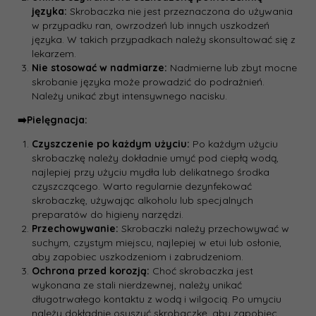
języka:
Skrobaczka nie jest przeznaczona do używania
w przypadku ran, owrzodzeń lub innych uszkodzeń
języka. W takich przypadkach należy skonsultować się z
lekarzem.
Nie stosować w nadmiarze:
Nadmierne lub zbyt mocne
skrobanie języka może prowadzić do podrażnień.
Należy unikać zbyt intensywnego nacisku.
➡️Pielęgnacja:
Czyszczenie po każdym użyciu:
Po każdym użyciu
skrobaczkę należy dokładnie umyć pod ciepłą wodą,
najlepiej przy użyciu mydła lub delikatnego środka
czyszczącego. Warto regularnie dezynfekować
skrobaczkę, używając alkoholu lub specjalnych
preparatów do higieny narzędzi.
Przechowywanie:
Skrobaczki należy przechowywać w
suchym, czystym miejscu, najlepiej w etui lub osłonie,
aby zapobiec uszkodzeniom i zabrudzeniom.
Ochrona przed korozją:
Choć skrobaczka jest
wykonana ze stali nierdzewnej, należy unikać
długotrwałego kontaktu z wodą i wilgocią. Po umyciu
należy dokładnie osuszyć skrobaczkę, aby zapobiec