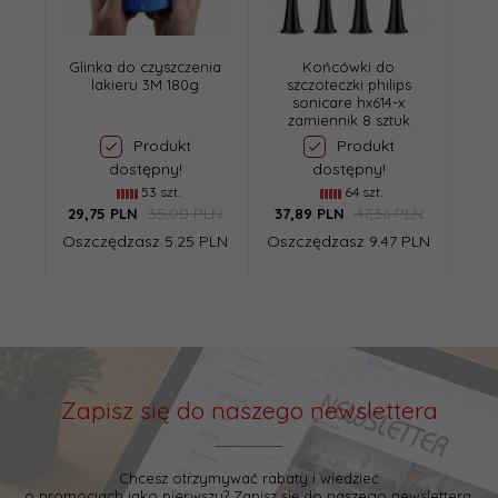
Glinka do czyszczenia
Końcówki do
lakieru 3M 180g
szczoteczki philips
sonicare hx614-x
zamiennik 8 sztuk
Produkt
Produkt
dostępny!
dostępny!
53 szt.
64 szt.
35,00 PLN
47,36 PLN
29,
75
PLN
37,
89
PLN
Oszczędzasz 5.25 PLN
Oszczędzasz 9.47 PLN
Zapisz się do naszego newslettera
Chcesz otrzymywać rabaty i wiedzieć
o promocjach jako pierwszy? Zapisz się do naszego newslettera.