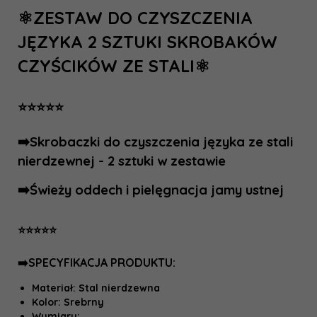
⚛️ZESTAW DO CZYSZCZENIA
JĘZYKA 2 SZTUKI SKROBAKÓW
CZYŚCIKÓW ZE STALI⚛️
⭐️⭐️⭐️⭐️⭐️
➡️Skrobaczki do czyszczenia języka ze stali
nierdzewnej - 2 sztuki w zestawie
➡️Świeży oddech i pielęgnacja jamy ustnej
⭐️⭐️⭐️⭐️⭐️
➡️SPECYFIKACJA PRODUKTU:
Materiał: Stal nierdzewna
Kolor: Srebrny
Wymiary: