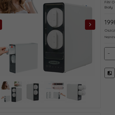
Filtr
Biały
199
Oszcz
Najniżs