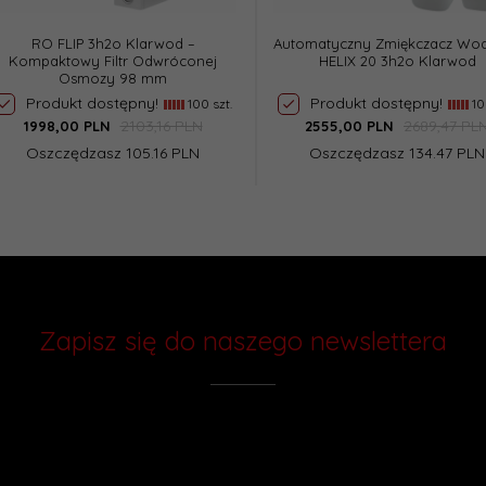
RO FLIP 3h2o Klarwod –
Automatyczny Zmiękczacz Wo
Kompaktowy Filtr Odwróconej
HELIX 20 3h2o Klarwod
Osmozy 98 mm
Produkt dostępny!
Produkt dostępny!
100 szt.
10
2103,16 PLN
2689,47 PL
1998,
00
PLN
2555,
00
PLN
Oszczędzasz 105.16 PLN
Oszczędzasz 134.47 PLN
Zapisz się do naszego newslettera
Chcesz otrzymywać rabaty i wiedzieć
o promocjach jako pierwszy? Zapisz się do naszego newslettera.