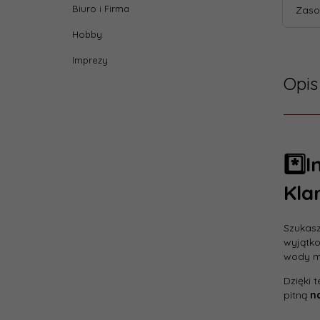
Biuro i Firma
Zaso
Hobby
Imprezy
Opis
*️⃣
Kla
Szukasz
wyjątk
wody m
Dzięki 
pitną
n