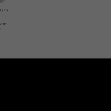
dy CS
0 szt.
N