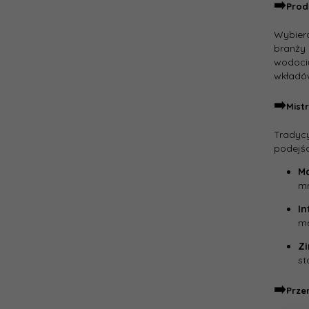
➡️
Prod
Wybier
branży 
wodocią
wkładów
➡️
Mist
Tradycy
podejśc
M
mn
In
ma
Zi
st
➡️
Prze