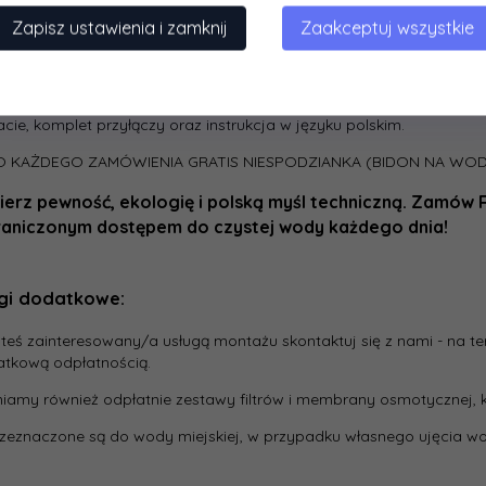
Zapisz ustawienia i zamknij
Zaakceptuj wszystkie
lor obudowy:
Biały
chodzenie:
Wyprodukowano w Polsce (Polski Producent Klarwod)
zestawie:
System RO UX6-600G 3h2o Klarwod, komplet wkładów 
acie, komplet przyłączy oraz instrukcja w języku polskim.
O KAŻDEGO ZAMÓWIENIA GRATIS NIESPODZIANKA (BIDON NA WOD
erz pewność, ekologię i polską myśl techniczną. Zamów 
raniczonym dostępem do czystej wody każdego dnia!
ugi dodatkowe:
esteś zainteresowany/a usługą montażu skontaktuj się z nami - na t
atkową odpłatnością.
amy również odpłatnie zestawy filtrów i membrany osmotycznej, kt
przeznaczone są do wody miejskiej, w przypadku własnego ujęcia 