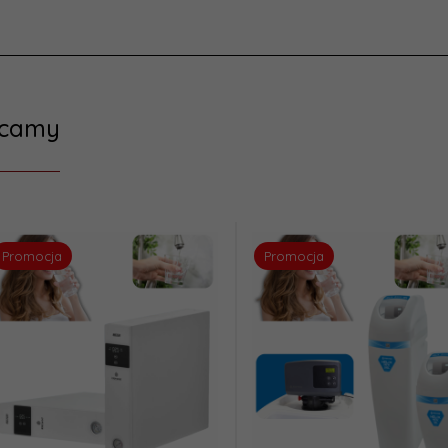
ecamy
Promocja
Promocja