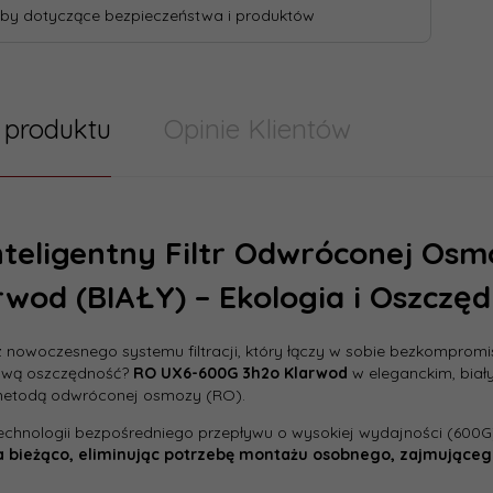
by dotyczące bezpieczeństwa i produktów
 produktu
Opinie Klientów
Inteligentny Filtr Odwróconej O
rwod (BIAŁY) – Ekologia i Oszczęd
 nowoczesnego systemu filtracji, który łączy w sobie bezkomprom
ową oszczędność?
RO UX6-600G 3h2o Klarwod
w eleganckim, bia
etodą odwróconej osmozy (RO).
technologii bezpośredniego przepływu o wysokiej wydajności (600G)
a bieżąco, eliminując potrzebę montażu osobnego, zajmująceg