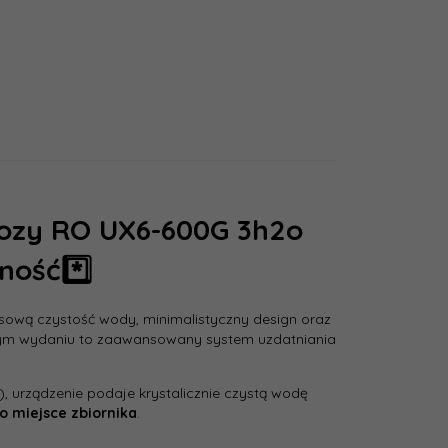
smozy RO UX6-600G 3h2o
ność*️⃣
isową czystość wody, minimalistyczny design oraz
łym wydaniu to zaawansowany system uzdatniania
, urządzenie podaje krystalicznie czystą wodę
o miejsce zbiornika
.