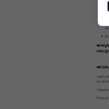
Ko
Po
W 
bl
D
➡️
Wybi
nieog
➡️Usł
Jeśli j
za dod
Zapewni
Filtry 