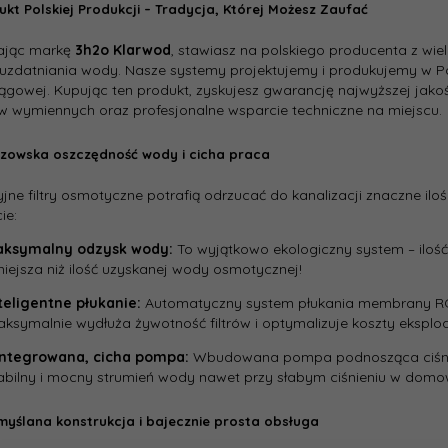
ukt Polskiej Produkcji – Tradycja, Której Możesz Zaufać
ając markę
3h2o
Klarwod
, stawiasz na polskiego producenta z wi
uzdatniania wody. Nasze systemy projektujemy i produkujemy w Pol
gowej. Kupując ten produkt, zyskujesz gwarancję najwyższej jako
 wymiennych oraz profesjonalne wsparcie techniczne na miejscu.
rzowska oszczędność wody i cicha praca
jne filtry osmotyczne potrafią odrzucać do kanalizacji znaczne il
ie:
aksymalny odzysk wody:
To wyjątkowo ekologiczny system – iloś
iejsza niż ilość uzyskanej wody osmotycznej!
teligentne płukanie:
Automatyczny system płukania membrany RO c
ksymalnie wydłuża żywotność filtrów i optymalizuje koszty eksploa
ntegrowana, cicha pompa:
Wbudowana pompa podnosząca ciśnien
abilny i mocny strumień wody nawet przy słabym ciśnieniu w domow
myślana konstrukcja i bajecznie prosta obsługa