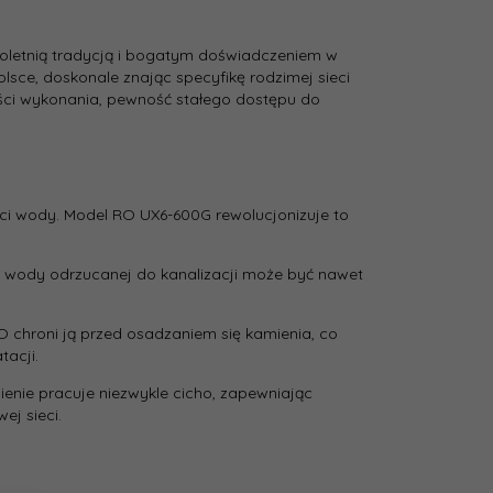
eloletnią tradycją i bogatym doświadczeniem w
sce, doskonale znając specyfikę rodzimej sieci
ści wykonania, pewność stałego dostępu do
ości wody. Model RO UX6-600G rewolucjonizuje to
ć wody odrzucanej do kanalizacji może być nawet
hroni ją przed osadzaniem się kamienia, co
tacji.
ie pracuje niezwykle cicho, zapewniając
ej sieci.