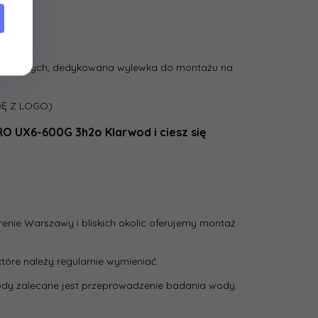
startowych, dedykowana wylewka do montażu na
Ę Z LOGO)
RO UX6-600G 3h2o Klarwod i ciesz się
erenie Warszawy i bliskich okolic oferujemy montaż
óre należy regularnie wymieniać.
wody zalecane jest przeprowadzenie badania wody.