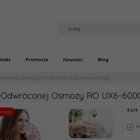
ntakt
Promocje
Nowości
Blog
Odwróconej Osmozy RO UX6-600G 3h2o Klarwod Biały
tr Odwróconej Osmozy RO UX6-600G
5.0/5
omocja
P