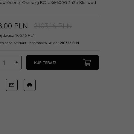
 Odwróconej Osmozy RO UX6-600G 3h2o Klarwod
8,
00
PLN
2103,16 PLN
ędzasz 105.16 PLN
za cena produktu z ostatnich 30 dni:
2103.16 PLN
KUP TERAZ!