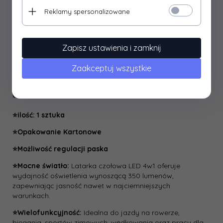
⭐
⭐
⭐
⭐
⭐
Reklamy spersonalizowane
Zasilana bateriami AAA i posiadająca odporność na
warunki atmosferyczne (IPX 4), nasza latarka czołowa
została zaprojektowana z myślą o trwałości i
Zapisz ustawienia i zamknij
niezawodności. Możesz polegać na niej w każdych
warunkach, bez względu na to, jak wymagające będą
Zaakceptuj wszystkie
Twoje wyzwania.
✅ SPECYFIKACJA
⭐ilość: 1 sztuka
⭐Opakowanie Kartonowe
⭐Możliwość regulacji paska
⭐Mocne światło:
Latarka czołowa LED 4w1 oferuje
wydajność oświetlenia wynoszącą 350 lumenów,
zapewniając jasność nawet w najciemniejszych
warunkach.
⭐Wielofunkcyjność:
Idealna do jazdy na rowerze,
biegania, sportów zimowych, wędkowania oraz pracy dla