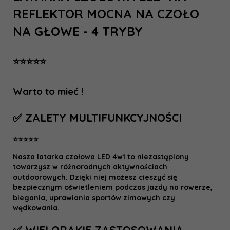
REFLEKTOR MOCNA NA CZOŁO
NA GŁOWE - 4 TRYBY
⭐️⭐️⭐️⭐️⭐️
Warto to mieć !
✅ ZALETY MULTIFUNKCYJNOŚCI
⭐
⭐
⭐
⭐
⭐
Nasza latarka czołowa LED 4w1 to niezastąpiony
towarzysz w różnorodnych aktywnościach
outdoorowych. Dzięki niej możesz cieszyć się
bezpiecznym oświetleniem podczas jazdy na rowerze,
biegania, uprawiania sportów zimowych czy
wędkowania.
✅ WIELORAKIE ZASTOSOWANIA