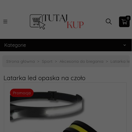
0
Kategorie
Strona główna
Sport
Akcesoria do biegania
Latarka le
Latarka led opaska na czoło
Promocja