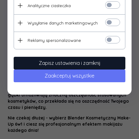
Co więcej, nasze gąbki są wielokrotnego użytku i łatwe
Analityczne ciasteczka
w czyszczeniu, co sprawia, że są nie tylko wygodne, ale
również ekonomiczne.
Wysyłanie danych marketingowych
Bez względu na to, czy preferujesz stosowanie
kosmetyków na mokro czy na sucho, nasz zestaw
gąbek sprosta Twoim oczekiwaniom.
Reklamy spersonalizowane
✅ BUDOWA I STRUKTURA
Zapisz ustawienia i zamknij
Ich zamszowa struktura pozwala na osiągnięcie efektu
Zaakceptuj wszystkie
makijażu wykonywanego metodą airbrush,
zapewniając perfekcyjne wykończenie i równomierne
pokrycie skóry. Dodatkowo, dzięki swojej budowie,
gąbki umożliwiają znaczną oszczędność stosowanych
kosmetyków, co przekłada się na oszczędność Twojego
czasu i pieniędzy.
Nie czekaj dłużej - wybierz Blender Kosmetyczny Make-
Up 6w1 i ciesz się profesjonalnym efektem makijażu
każdego dnia!