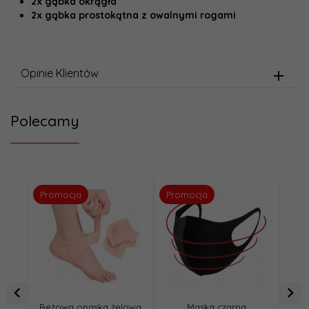
2x gąbka okrągła
2x gąbka prostokątna z owalnymi rogami
Opinie Klientów
Polecamy
Promocja
Promocja
Pro
Beżowa opaska żelowa
Maska czarna
W