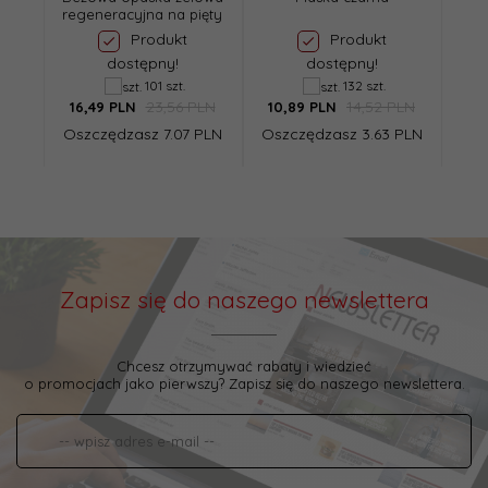
regeneracyjna na pięty
b
Produkt
Produkt
dostępny!
dostępny!
101 szt.
132 szt.
23,56 PLN
14,52 PLN
16,
49
PLN
10,
89
PLN
35,
Oszczędzasz 7.07 PLN
Oszczędzasz 3.63 PLN
Osz
Zapisz się do naszego newslettera
Chcesz otrzymywać rabaty i wiedzieć
o promocjach jako pierwszy? Zapisz się do naszego newslettera.