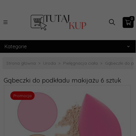
0
Kategorie
Strona główna
Uroda
Pielęgnacja ciała
Gąbeczki do po
Gąbeczki do podkładu makijażu 6 sztuk
Promocja