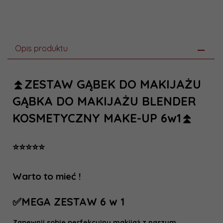
Opis produktu
⏫ZESTAW GĄBEK DO MAKIJAŻU
GĄBKA DO MAKIJAŻU BLENDER
KOSMETYCZNY MAKE-UP 6w1⏫
⭐️⭐️⭐️⭐️⭐️
Warto to mieć !
✅MEGA ZESTAW 6 w 1
Zapewnij sobie perfekcyjny makijaż z naszym