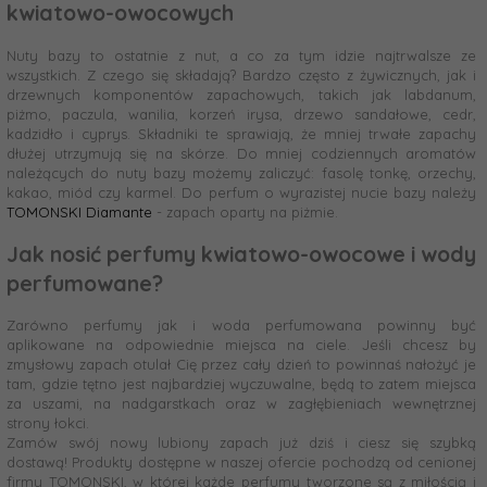
kwiatowo-owocowych
Nuty bazy to ostatnie z nut, a co za tym idzie najtrwalsze ze
wszystkich. Z czego się składają? Bardzo często z żywicznych, jak i
drzewnych komponentów zapachowych, takich jak labdanum,
piżmo, paczula, wanilia, korzeń irysa, drzewo sandałowe, cedr,
kadzidło i cyprys. Składniki te sprawiają, że mniej trwałe zapachy
dłużej utrzymują się na skórze. Do mniej codziennych aromatów
należących do nuty bazy możemy zaliczyć: fasolę tonkę, orzechy,
kakao, miód czy karmel. Do perfum o wyrazistej nucie bazy należy
TOMONSKI Diamante
- zapach oparty na piżmie.
Jak nosić perfumy kwiatowo-owocowe i wody
perfumowane?
Zarówno perfumy jak i woda perfumowana powinny być
aplikowane na odpowiednie miejsca na ciele. Jeśli chcesz by
zmysłowy zapach otulał Cię przez cały dzień to powinnaś nałożyć je
tam, gdzie tętno jest najbardziej wyczuwalne, będą to zatem miejsca
za uszami, na nadgarstkach oraz w zagłębieniach wewnętrznej
strony łokci.
Zamów swój nowy lubiony zapach już dziś i ciesz się szybką
dostawą! Produkty dostępne w naszej ofercie pochodzą od cenionej
firmy TOMONSKI, w której każde perfumy tworzone są z miłością i