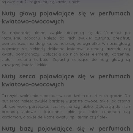
są owe nuty? Przyjrzyjmy się każdej z nich!
Nuty głowy pojawiające się w perfumach
kwiatowo-owocowych
Są najbardziej ulotne, zwykle utrzymują się do 10 minut po
rozpyleniu zapachu. Należą do nich zwykle: cytryna, grejpfrut,
pomarańcza, mandarynka, pomelo czy beragmotka. W nucie głowy
pojawiają się niekiedy delikatne kwiatowe aromaty lawendy czy
kwiatu pomarańczy. Dołączają do nich także elementy korzenne,
zioła i zielona herbata. Zapachy należące do nuty głowy są
zazwyczaj świeże i lekkie.
Nuty serca pojawiające się w perfumach
kwiatowo-owocowych
Ta część uwalniania zapachu trwa od dwóch do czterech godzin. Do
nut serca należą zwykle bardziej wyraziste owoce, takie jak czarna
lub czerwona porzeczka, liczi, malina czy jabłko. Dołączają do nich
aromaty ziołowe i korzenne, takie jak imbir, cynamon czy
kardamon, a także delikatne kwiaty, np. jaśmin czy fiołek.
Nuty bazy pojawiające się w perfumach